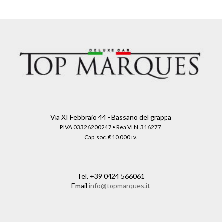
Via XI Febbraio 44 - Bassano del grappa
P.IVA 03326200247 • Rea VI N. 316277
Cap. soc. € 10.000 i.v.
Tel.
+39 0424 566061
Email
info@topmarques.it