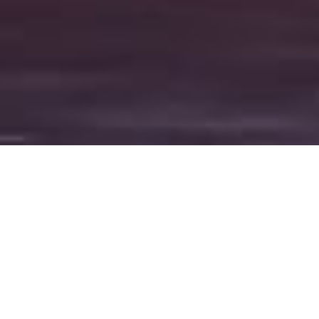
VENDITA
Garantirvi soddisfazione, il core business di Top Marques.
L'acquisto di un'automobile è un'operazione delicata, orientarsi in
un mare di offerte non è sempre semplice.
Che stiate cercando una vettura da aggiungere alla vostra
collezione o semplicemente un'utilitaria, una vettura nuova o un
usato garantito, sapremo proporvi la giusta occasione.