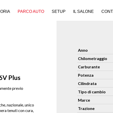
ORIA
PARCO AUTO
SETUP
IL SALONE
CONT
Anno
Chilometraggio
Carburante
Potenza
16V Plus
Cilindrata
vamente previo
Tipo di cambio
Marce
che, nazionale, unico
Trazione
nera tenuti con cura,