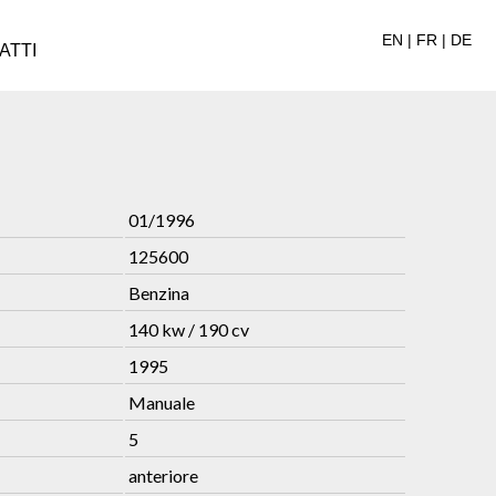
EN
|
FR
|
DE
ATTI
01/1996
125600
Benzina
140 kw / 190 cv
1995
Manuale
5
anteriore