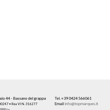
aio 44 - Bassano del grappa
Tel.
+39 0424 566061
Email
info@topmarques.it
0247 • Rea VI N. 316277
000 i.v.