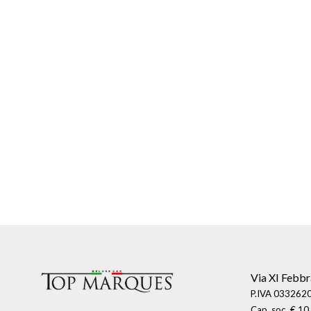
Via XI Febbr
P.IVA 0332620
Cap. soc. € 10.