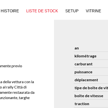
HISTOIRE
LISTE DE STOCK
SETUP
VITRINE
an
kilométrage
carburant
vamente previo
puissance
déplacement
 della vettura con la
 al rally Città di
tipe de boîte de vi
amente restaurata da
boîte de vitesse
unzionante, targhe
traction