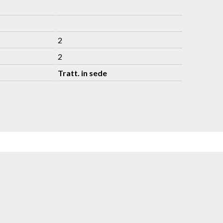
2
2
Tratt. in sede