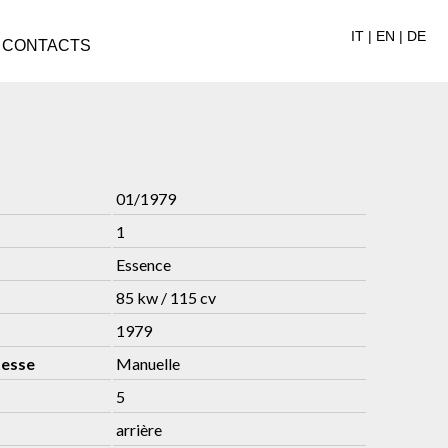
IT
|
EN
|
DE
CONTACTS
01/1979
1
Essence
85 kw / 115 cv
1979
tesse
Manuelle
5
arrière