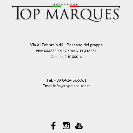
Via XI Febbraio 44 - Bassano del grappa
P.IVA 03326200247 • Rea VI N. 316277
Cap. soc. € 10.000 i.v.
Tel.
+39 0424 566061
Email
info@topmarques.it