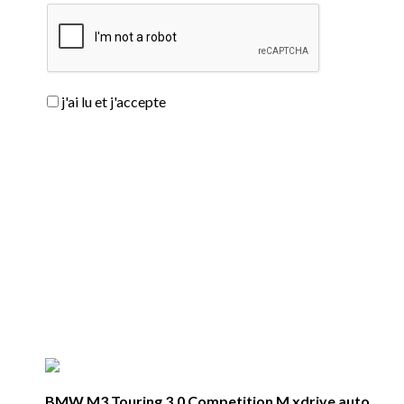
j'ai lu et j'accepte
BMW M3 Touring 3.0 Competition M xdrive auto