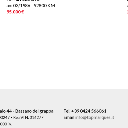
an: 03/1986 - 92800 KM
95.000 €
aio 44 - Bassano del grappa
Tel.
+39 0424 566061
Email
info@topmarques.it
0247 • Rea VI N. 316277
000 i.v.