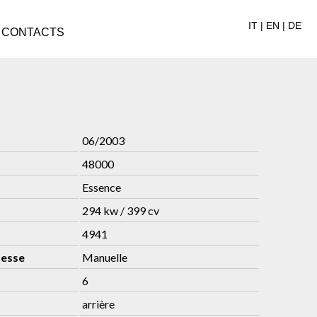
IT
|
EN
|
DE
CONTACTS
06/2003
48000
Essence
294 kw / 399 cv
4941
tesse
Manuelle
6
arrière