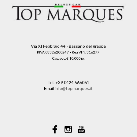
Via XI Febbraio 44 - Bassano del grappa
P.IVA 03326200247 • Rea VI N. 316277
Cap. soc. € 10.000 i.v.
Tel.
+39 0424 566061
Email
info@topmarques.it