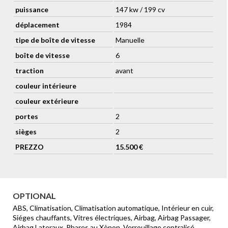
puissance
147 kw / 199 cv
déplacement
1984
tipe de boîte de vitesse
Manuelle
boîte de vitesse
6
traction
avant
couleur intérieure
couleur extérieure
portes
2
sièges
2
PREZZO
15.500 €
OPTIONAL
ABS, Climatisation, Climatisation automatique, Intérieur en cuir,
Siéges chauffants, Vitres électriques, Airbag, Airbag Passager,
Airbag Lateraux, Phares au Xènon, Verrouillage centralisé,