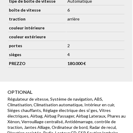
tipe de boîte de vitesse
Automatique
Cerchi 20" 20 raggi in lega diamantati Nero satinato
boîte de vitesse
6
Prese d'aria sul cofano e laterali Magnum Silver
Profili laterali in fibra di carbonio
traction
arrière
Pinze freno in colore nero
couleur intérieure
Pannello tetto in fibra di carbonio
Calotta degli specchietti retrovisori in fibra di carbonio
couleur extérieure
Volante One-77 nero
Gruppo centrale plancia in tessuto e fibra di carbonio 2x2
portes
2
Poggiatesta ricamato - Ali Aston Martin
sièges
4
Inserti sedili in pelle traforata
Cornici pulsanti in Shadow Bronze
PREZZO
180.000 €
Antifurto esteso
Sedili riscaldati e ventilati
Video camera di retromarcia
Seconda chiave in cristallo
OPTIONAL
Régulateur de vitesse, Système de navigation, ABS,
Climatisation, Climatisation automatique, Intérieur en cuir,
Siéges chauffants, Réglage électrique des si`ges, Vitres
électriques, Airbag, Airbag Passager, Airbag Lateraux, Phares au
Xènon, Verrouillage centralisé, Antidémarrage, contrôle de
traction, Jantes Alliage, Ordinateur de bord, Radar de recul,
Direction assistée, Radio, Lecteur CD, ESP, Soutien lombaire,