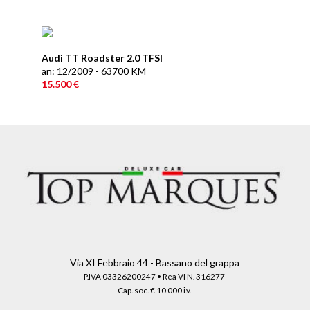
Audi TT Roadster 2.0 TFSI
an: 12/2009 - 63700 KM
15.500 €
Via XI Febbraio 44 - Bassano del grappa
P.IVA 03326200247 • Rea VI N. 316277
Cap. soc. € 10.000 i.v.