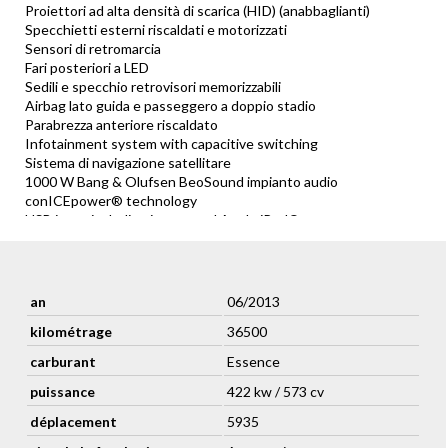
Proiettori ad alta densità di scarica (HID) (anabbaglianti)
Specchietti esterni riscaldati e motorizzati
Sensori di retromarcia
Fari posteriori a LED
Sedili e specchio retrovisori memorizzabili
Airbag lato guida e passeggero a doppio stadio
Parabrezza anteriore riscaldato
Infotainment system with capacitive switching
Sistema di navigazione satellitare
1000 W Bang & Olufsen BeoSound impianto audio
conICEpower® technology
USB input including integrated Apple iPod® connector
Predisposizione bluetooth
Computer di bordo
Cruise control
Monitoraggio della pressione degli pneumatici
an
06/2013
Fari automatici
kilométrage
36500
Tergicristalli automatici
Allarme e blocco elettrico
carburant
Essence
Ombrello e portaombrello
puissance
422 kw / 573 cv
Accessori opzionali:
déplacement
5935
Contrast / Fine stitching
Sedili 2+2