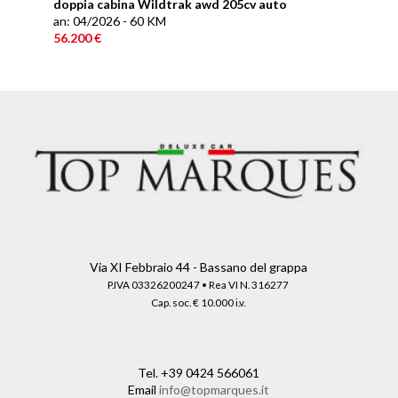
doppia cabina Wildtrak awd 205cv auto
an: 04/2026 - 60 KM
56.200 €
Via XI Febbraio 44 - Bassano del grappa
P.IVA 03326200247 • Rea VI N. 316277
Cap. soc. € 10.000 i.v.
Tel.
+39 0424 566061
Email
info@topmarques.it