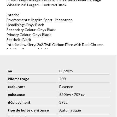
Wheels: 23" Forged - Textured Black
Interior
Environments: Inspire Sport - Monotone
Headlining: Onyx Black
Secondary Colour: Onyx Black
Primary Colour: Onyx Black
Seatbelt: Black
Interior Jewellery: 2x2 Twill Carbon Fibre with Dark Chrome
Stiching: Contrast Stitching
Steering Wheel: Alcantara Wheel
Personalisation
Audio: Premium Audio Seat Technology: Seat Ventilation (front
an
08/2025
and rear)
kilométrage
200
Badging: Black Chrome Badges and Script
Floor Mats: Base Floor Mats 720GSM
carburant
Essence
Designer Key: Aston Martin Designer Key
Tailgate: Power Tailgate Wireless Charging: Wireless
puissance
520 kw / 707 cv
Charging Spare Tyre: Tyre Repair Kit Remote Park Heat:
déplacement
3982
Remote Park Heat Seat Adjustment: 16-Way Adjust Seat
Infotainment Control: lnfotainment Touchpad and Dial
tipe de boîte de vitesse
Automatique
Tow Bar: Tow Bar Tyres: Summer Tyres Umbrella: Umbrella and