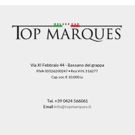
Via XI Febbraio 44 - Bassano del grappa
P.IVA 03326200247 • Rea VI N. 316277
Cap. soc. € 10.000 i.v.
Tel.
+39 0424 566061
Email
info@topmarques.it