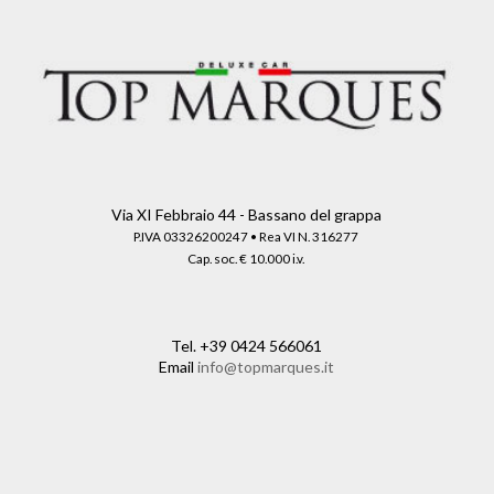
Via XI Febbraio 44 - Bassano del grappa
P.IVA 03326200247 • Rea VI N. 316277
Cap. soc. € 10.000 i.v.
Tel.
+39 0424 566061
Email
info@topmarques.it