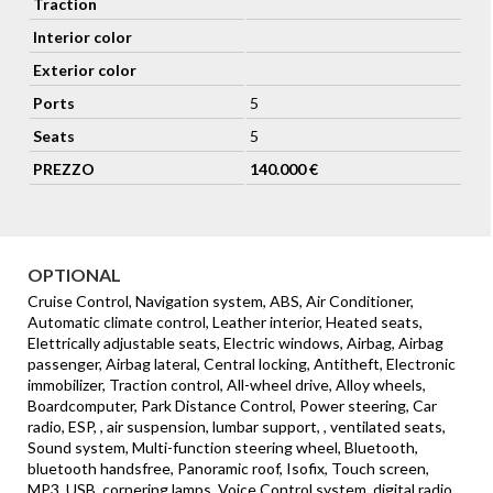
Traction
Interior color
Exterior color
Ports
5
Seats
5
PREZZO
140.000 €
OPTIONAL
Cruise Control, Navigation system, ABS, Air Conditioner,
Automatic climate control, Leather interior, Heated seats,
Elettrically adjustable seats, Electric windows, Airbag, Airbag
passenger, Airbag lateral, Central locking, Antitheft, Electronic
immobilizer, Traction control, All-wheel drive, Alloy wheels,
Boardcomputer, Park Distance Control, Power steering, Car
radio, ESP, , air suspension, lumbar support, , ventilated seats,
Sound system, Multi-function steering wheel, Bluetooth,
bluetooth handsfree, Panoramic roof, Isofix, Touch screen,
MP3, USB, cornering lamps, Voice Control system, digital radio,