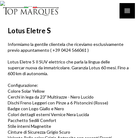
S
Lotus Eletre
Informiamo la gentile clientela che riceviamo esclusivamente
previo appuntamento ( +39 0424 566061 )
Lotus Eletre S Il SUV elettrico che parla la lingua delle
supercar nuova da immatricolare. Garanzia Lotus 60 mesi. Fino a
600 km di autonomia.
Configurazione:
Colore Solar Yellow
Cerchi in lega da 23" Multirazze - Nero Lucido
Dischi Freno Leggeri con Pinze a 6 Pistoncini (Rosse)
Badge con Logo Giallo e Nero
Colori dettagli esterni Vernice Nera Lucida
Pacchetto Sedili Comfort
Stile interni Magnetite
Cinture di Sicurezza Grigio Scuro
Volante Pelle color Grigio Antracite con accenti Dorati