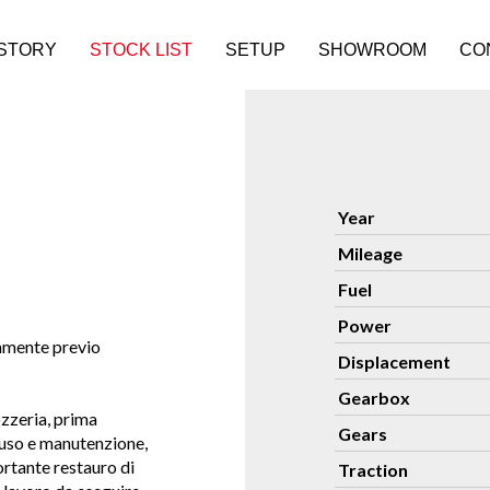
ISTORY
STOCK LIST
SETUP
SHOWROOM
CO
Year
Mileage
Fuel
Power
vamente previo
Displacement
Gearbox
ozzeria, prima
Gears
i uso e manutenzione,
ortante restauro di
Traction