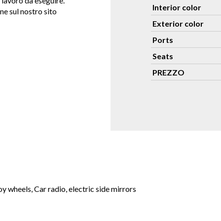
 lavoro da eseguire.
Interior color
ne sul nostro sito
Exterior color
Ports
Seats
PREZZO
oy wheels, Car radio, electric side mirrors