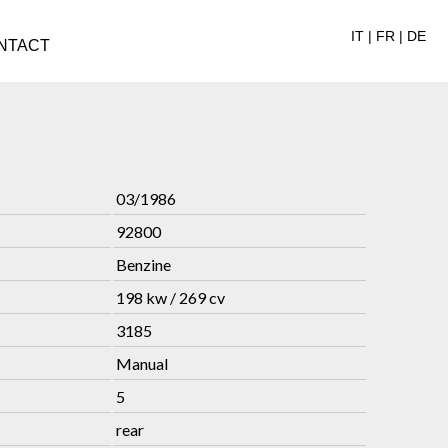
IT
|
FR
|
DE
NTACT
03/1986
92800
Benzine
198 kw / 269 cv
3185
Manual
5
rear