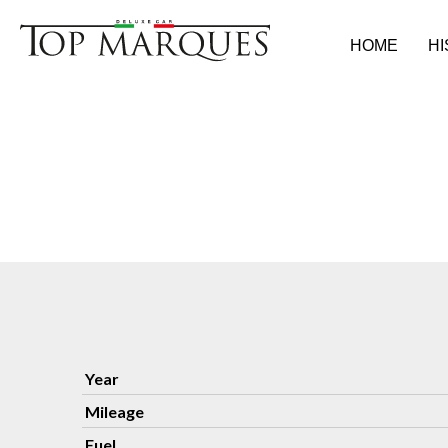
HOME
H
Year
Mileage
Fuel