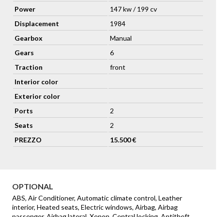
Power
147 kw / 199 cv
Displacement
1984
Gearbox
Manual
Gears
6
Traction
front
Interior color
Exterior color
Ports
2
Seats
2
PREZZO
15.500 €
OPTIONAL
ABS, Air Conditioner, Automatic climate control, Leather
interior, Heated seats, Electric windows, Airbag, Airbag
passenger, Airbag lateral, Xenon, Central locking, Antitheft,