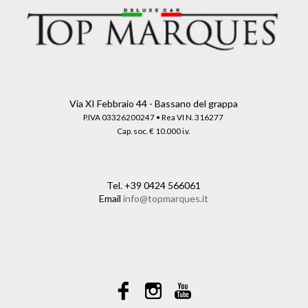
Via XI Febbraio 44 - Bassano del grappa
P.IVA 03326200247 • Rea VI N. 316277
Cap. soc. € 10.000 i.v.
Tel.
+39 0424 566061
Email
info@topmarques.it