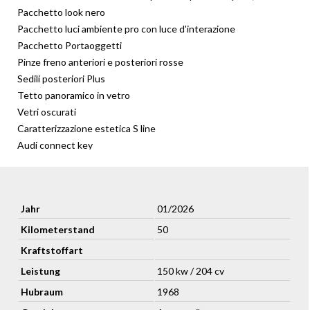
Pacchetto look nero
Pacchetto luci ambiente pro con luce d'interazione
Pacchetto Portaoggetti
Pinze freno anteriori e posteriori rosse
Sedili posteriori Plus
Tetto panoramico in vetro
Vetri oscurati
Caratterizzazione estetica S line
Audi connect key
Chiave comfort
Climatizzatore deluxe a 3 zone
Dispositivo antiavviamento elettronico (immobilizer Audi)
Jahr
01/2026
Portellone vano bagagli ad apertura e chiusura elettrica
Specchietti retrovisori esterni regolabili, riscaldabili e ripiegabili
Kilometerstand
50
elettricamente, schermabili su entrambi i lati con visuale bordo
Kraftstoffart
marciapiede
Specchietto interno schermabile automaticamente
Leistung
150 kw / 204 cv
6 altoparlanti (passivi)
Hubraum
1968
Audi Virtual Cockpit Plus