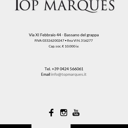
Via XI Febbraio 44 - Bassano del grappa
P.IVA 03326200247 • Rea VI N. 316277
Cap. soc. € 10.000 i.v.
Tel.
+39 0424 566061
Email
info@topmarques.it