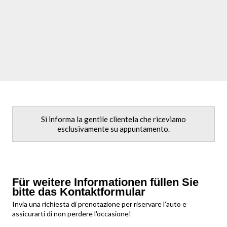
Gruppi ottici posteriori LED Pro
Luci diurne
Proiettori anteriori LED Plus
Proiettori anteriori Matrix LED
Paraurti specifici "S line"
Parabrezza in vetro atermico e acustico
Vetri laterali e lunotto atermici
Applicazione volante in look alluminio
Si informa la gentile clientela che riceviamo
Prezzo di listino così configurata € 92.000,00
esclusivamente su appuntamento.
Für weitere Informationen füllen Sie
bitte das Kontaktformular
Invia una richiesta di prenotazione per riservare l’auto e
assicurarti di non perdere l'occasione!