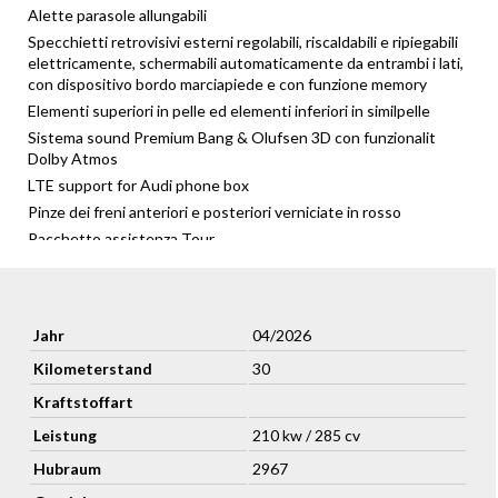
Alette parasole allungabili
Specchietti retrovisivi esterni regolabili, riscaldabili e ripiegabili
elettricamente, schermabili automaticamente da entrambi i lati,
con dispositivo bordo marciapiede e con funzione memory
Elementi superiori in pelle ed elementi inferiori in similpelle
Sistema sound Premium Bang & Olufsen 3D con funzionalit
Dolby Atmos
LTE support for Audi phone box
Pinze dei freni anteriori e posteriori verniciate in rosso
Pacchetto assistenza Tour
Pacchetto assistenza City
Parking Assistance Package
Sedili posteriori Plus e Pacchetto portaoggetti
Jahr
04/2026
Sedili anteriori a regolazione elettrica con funzione Memory per
sedile conducente
Kilometerstand
30
Proiettori Audi HD Matrix LED con Audi laser light
Kraftstoffart
Sedili Rivestiti In Pelle Valcona Con Logo S E Impuntura A
Leistung
210 kw / 285 cv
Rombi
Technology package
Hubraum
2967
Sport package