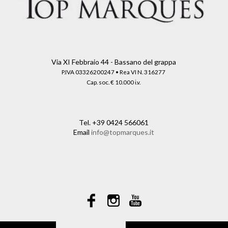
Via XI Febbraio 44 - Bassano del grappa
P.IVA 03326200247 • Rea VI N. 316277
Cap. soc. € 10.000 i.v.
Tel.
+39 0424 566061
Email
info@topmarques.it